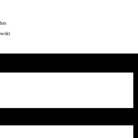
bas
owski