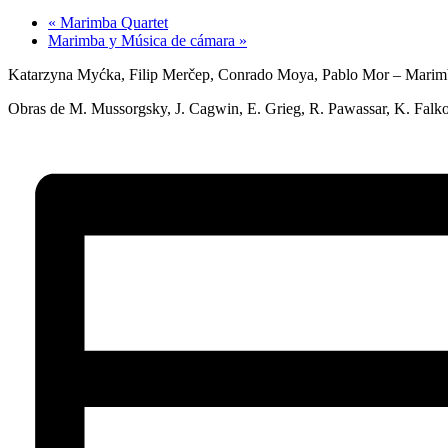
«
Marimba Quartet
Marimba y Música de cámara
»
Katarzyna Myćka, Filip Merčep, Conrado Moya, Pablo Mor – Marim
Obras de M. Mussorgsky, J. Cagwin, E. Grieg, R. Pawassar, K. Falk