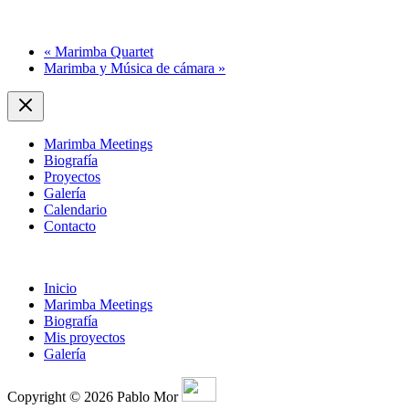
«
Marimba Quartet
Marimba y Música de cámara
»
Marimba Meetings
Biografía
Proyectos
Galería
Calendario
Contacto
Inicio
Marimba Meetings
Biografía
Mis proyectos
Galería
Copyright © 2026 Pablo Mor